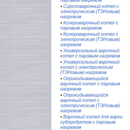
паровым нагревом
•
Сироповарочный котел с
электрическим (ТЭНовым)
нагревом
•
Колероварочный котел с
паровым нагревом
•
Колероварочный котел с
электрическим (ТЭНовым)
нагревом
•
Универсальный варочный
котел с паровым нагревом
•
Универсальный варочный
котел с электрическим
(ТЭНовым) нагревом
•
Опрокидывающийся
варочный котел с паровым
нагревом
•
Опрокидывающийся
варочный котел с
электрическим (ТЭНовым)
нагревом
•
Варочный котел для варки
субпродуктов с паровым
нагревом