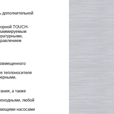
ь дополнительной
нсорной TOUCH-
граммируемым
ературными,
правлением
 совмещенного
я теплоносителя
зерными,
ания, а также
роходными, любой
ывающими насосами