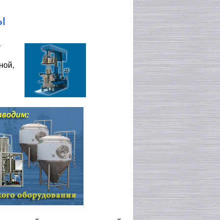
ы
т
ной,