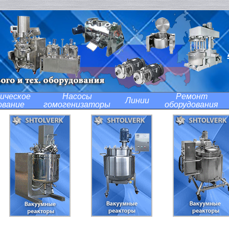
ическое
Насосы
Ремонт
Линии
ование
гомогенизаторы
оборудования