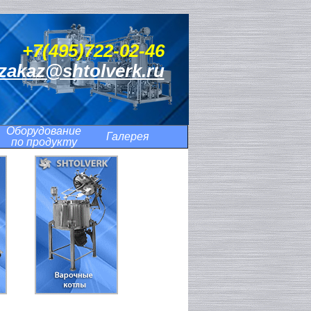
+7(495)722-02-46
zakaz@shtolverk.ru
Оборудование
Галерея
по продукту