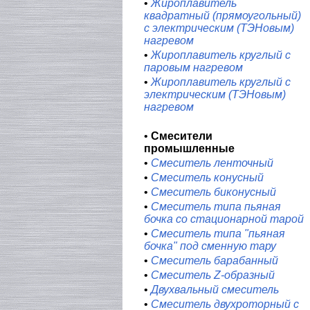
•
Жироплавитель
квадратный (прямоугольный)
с электрическим (ТЭНовым)
нагревом
•
Жироплавитель круглый с
паровым нагревом
•
Жироплавитель круглый с
электрическим (ТЭНовым)
нагревом
•
Смесители
промышленные
•
Смеситель ленточный
•
Смеситель конусный
•
Смеситель биконусный
•
Смеситель типа пьяная
бочка со стационарной тарой
•
Смеситель типа "пьяная
бочка" под сменную тару
•
Смеситель барабанный
•
Смеситель Z-образный
•
Двухвальный смеситель
•
Смеситель двухроторный с