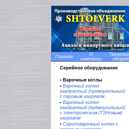
О
Технолог
Главная
компании
оборуд
Серийное оборудование
•
Варочные котлы
•
Варочный котел
квадратный (прямоугольный)
с паровым нагревом
•
Варочный котел
квадратный (прямоугольный)
с электрическим (ТЭНовым)
нагревом
•
Сироповарочный котел с