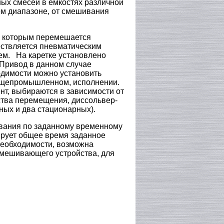
ых смесей в емкостях различной
ом диапазоне, от смешивания
о которым перемешается
ествляется пневматическим
ем. На каретке установлено
Привод в данном случае
димости можно установить
общепромышленном, исполнении.
нт, выбираются в зависимости от
бства перемещения, диссольвер-
ных и два стационарных).
вания по заданному временному
рует общее время заданное
необходимости, возможна
емешивающего устройства, для