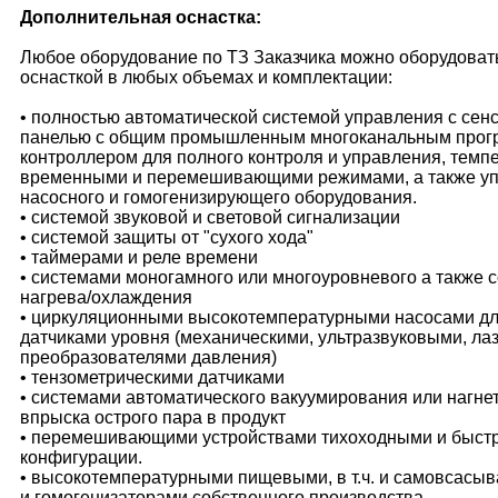
Дополнительная оснастка:
Любое оборудование по ТЗ Заказчика можно оборудоват
оснасткой в любых объемах и комплектации:
• полностью автоматической системой управления с се
панелью с общим промышленным многоканальным про
контроллером для полного контроля и управления, темп
временными и перемешивающими режимами, а также у
насосного и гомогенизирующего оборудования.
• системой звуковой и световой сигнализации
• системой защиты от "сухого хода"
• таймерами и реле времени
• системами моногамного или многоуровневого а также
нагрева/охлаждения
• циркуляционными высокотемпературными насосами дл
датчиками уровня (механическими, ультразвуковыми, ла
преобразователями давления)
• тензометрическими датчиками
• системами автоматического вакуумирования или нагнет
впрыска острого пара в продукт
• перемешивающими устройствами тихоходными и быст
конфигурации.
• высокотемпературными пищевыми, в т.ч. и самовсас
и гомогенизаторами собственного производства