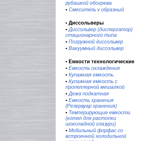
рубашкой обогрева
•
Смеситель v образный
•
Диссольверы
•
Диссольвер (диспергатор)
стационарного типа
•
Погружной диссольвер
•
Вакуумный диссольвер
•
Емкости технологические
•
Емкость охлаждения
•
Купажная емкость
•
Купажная емкость с
пропеллерной мешалкой
•
Дежа подкатная
•
Емкость хранения
(Резервуар хранения)
•
Темперирующие емкости
(котел для растопки
шоколадной глазури)
•
Мобильный форфас со
встроенной холодильной