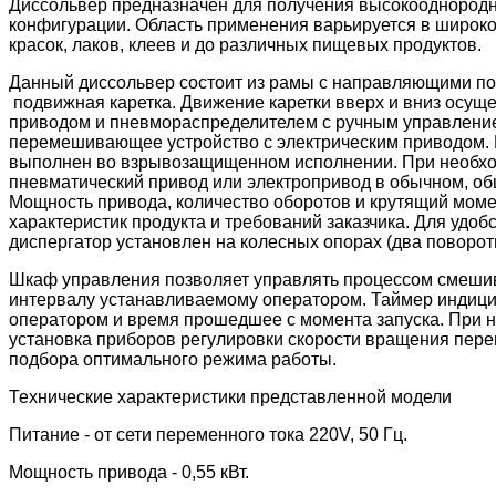
Диссольвер предназначен для получения высокооднородн
конфигурации. Область применения варьируется в широк
красок, лаков, клеев и до различных пищевых продуктов.
Данный диссольвер состоит из рамы с направляющими п
подвижная каретка. Движение каретки вверх и вниз осущ
приводом и пневмораспределителем с ручным управлени
перемешивающее устройство с электрическим приводом. 
выполнен во взрывозащищенном исполнении. При необхо
пневматический привод или электропривод в обычном, 
Мощность привода, количество оборотов и крутящий моме
характеристик продукта и требований заказчика. Для удо
диспергатор установлен на колесных опорах (два поворот
Шкаф управления позволяет управлять процессом смеши
интервалу устанавливаемому оператором. Таймер индици
оператором и время прошедшее с момента запуска. При 
установка приборов регулировки скорости вращения пер
подбора оптимального режима работы.
Технические характеристики представленной модели
Питание - от сети переменного тока 220V, 50 Гц.
Мощность привода - 0,55 кВт.