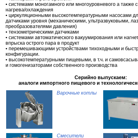
• системами моногамного или многоуровневого а также
нагрева/охлаждения
• циркуляционными высокотемпературными насосами дл
датчиками уровня (механическими, ультразвуковыми, ла
преобразователями давления)
• тензометрическими датчиками
• системами автоматического вакуумирования или нагнет
впрыска острого пара в продукт
• перемешивающими устройствами тихоходными и быст
конфигурации.
• высокотемпературными пищевыми, в т.ч. и самовсас
и гомогенизаторами собственного производства
Серийно выпускаем:
аналоги импортного пищевого и технологичес
Варочные котлы
Смесители