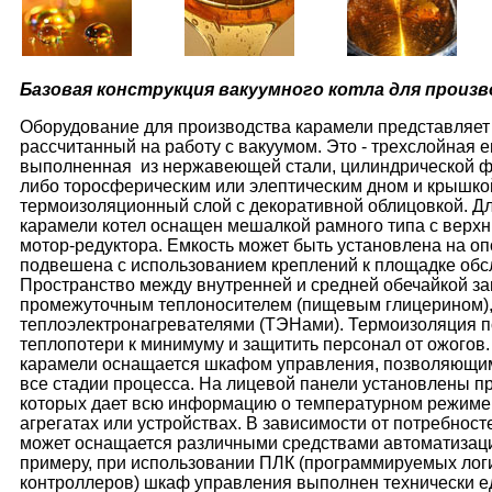
Базовая конструкция вакуумного котла для произв
Оборудование для производства карамели представляет 
рассчитанный на работу с вакуумом. Это - трехслойная е
выполненная из нержавеющей стали, цилиндрической ф
либо торосферическим или элептическим дном и крышк
термоизоляционный слой с декоративной облицовкой. 
карамели котел оснащен мешалкой рамного типа с верх
мотор-редуктора. Емкость может быть установлена на оп
подвешена с использованием креплений к площадке обс
Пространство между внутренней и средней обечайкой з
промежуточным теплоносителем (пищевым глицерином)
теплоэлектронагревателями (ТЭНами). Термоизоляция п
теплопотери к минимуму и защитить персонал от ожогов.
карамели оснащается шкафом управления, позволяющи
все стадии процесса. На лицевой панели установлены п
которых дает всю информацию о температурном режиме
агрегатах или устройствах. В зависимости от потребносте
может оснащается различными средствами автоматизаци
примеру, при использовании ПЛК (программируемых лог
контроллеров) шкаф управления выполнен технически 