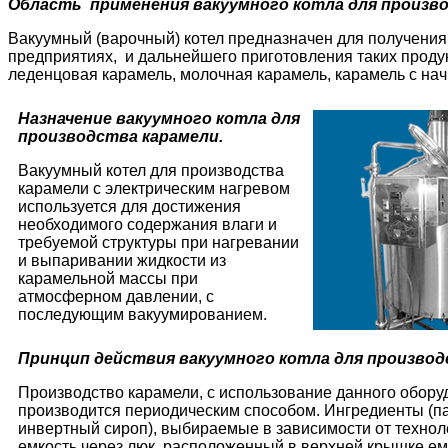
Область применения вакуумного котла для произво
Вакуумный (варочный) котел предназначен для получения
предприятиях, и дальнейшего приготовления таких продукт
леденцовая карамель, молочная карамель, карамель с начи
Назначение вакуумного котла для
производства карамели.
Вакуумный котел для производства
карамели с электрическим нагревом
используется для достижения
необходимого содержания влаги и
требуемой структуры при нагревании
и выпаривании жидкости из
карамельной массы при
атмосферном давлении, с
последующим вакуумированием.
Принцип действия вакуумного котла для производ
Производство карамели, с использование данного обору
производится периодическим способом. Ингредиенты (пат
инвертный сироп), выбираемые в зависимости от технол
емкость через люк, расположенный в верхней крышке ем