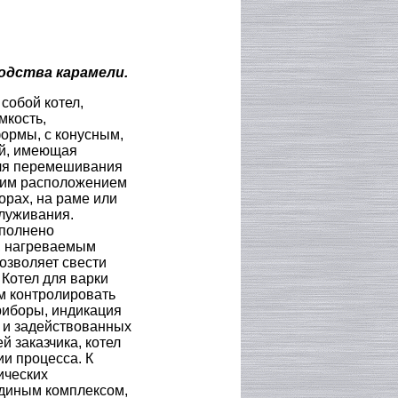
одства карамели.
собой котел,
мкость,
ормы, с конусным,
ой, имеющая
Для перемешивания
ним расположением
орах, на раме или
луживания.
аполнено
, нагреваемым
озволяет свести
 Котел для варки
м контролировать
риборы, индикация
 и задействованных
й заказчика, котел
и процесса. К
ических
единым комплексом,