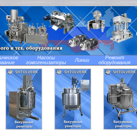
ическое
Насосы
Ремонт
Линии
ование
гомогенизаторы
оборудования