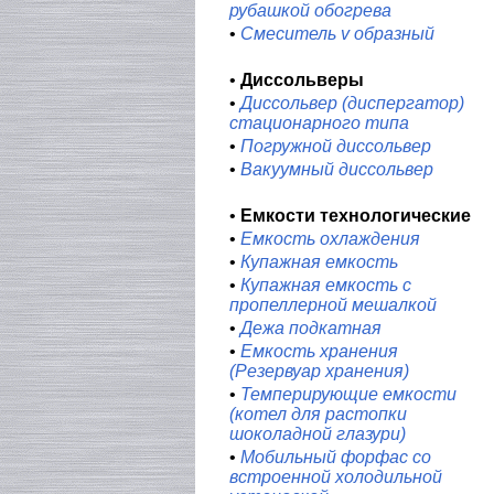
рубашкой обогрева
•
Смеситель v образный
•
Диссольверы
•
Диссольвер (диспергатор)
стационарного типа
•
Погружной диссольвер
•
Вакуумный диссольвер
•
Емкости технологические
•
Емкость охлаждения
•
Купажная емкость
•
Купажная емкость с
пропеллерной мешалкой
•
Дежа подкатная
•
Емкость хранения
(Резервуар хранения)
•
Темперирующие емкости
(котел для растопки
шоколадной глазури)
•
Мобильный форфас со
встроенной холодильной