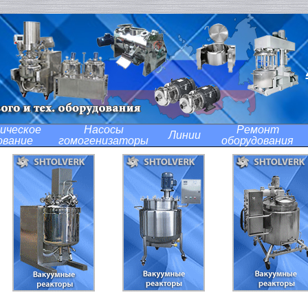
ическое
Насосы
Ремонт
Линии
ование
гомогенизаторы
оборудования