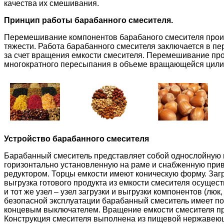
качества их смешивания.
Принцип работы барабанного смесителя.
Перемешивание компонентов барабаного смесителя проис
тяжести. Работа барабанного смесителя заключается в п
за счет вращения емкости смесителя. Перемешивание про
многократного пересыпания в объеме вращающейся цили
Устройство барабанного смесителя
Барабанный смеситель представляет собой однослойную 
горизонтально установленную на раме и снабженную при
редуктором. Торцы емкости имеют коническую форму. Заг
выгрузка готового продукта из емкости смесителя осущест
и тот же узел – узел загрузки и выгрузки компонентов (люк
безопасной эксплуатации барабанный смеситель имеет по
концевым выключателем. Вращение емкости смесителя пр
Конструкция смесителя выполнена из пищевой нержавею