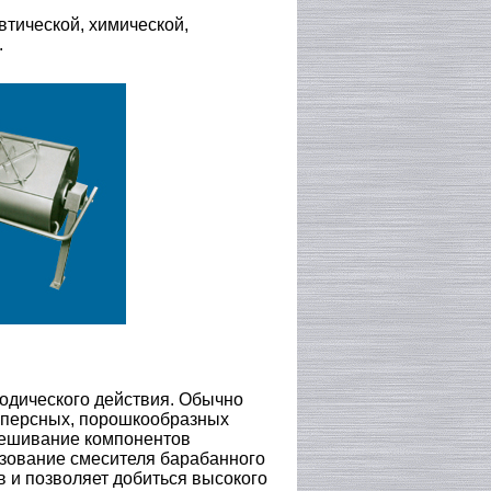
тической, химической,
.
иодического действия. Обычно
сперсных, порошкообразных
мешивание компонентов
ьзование смесителя барабанного
 и позволяет добиться высокого