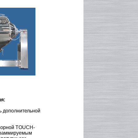
я:
ь дополнительной
нсорной TOUCH-
граммируемым