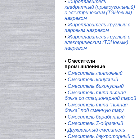
•
Жироплавитель
квадратный (прямоугольный)
с электрическим (ТЭНовым)
нагревом
•
Жироплавитель круглый с
паровым нагревом
•
Жироплавитель круглый с
электрическим (ТЭНовым)
нагревом
•
Смесители
промышленные
•
Смеситель ленточный
•
Смеситель конусный
•
Смеситель биконусный
•
Смеситель типа пьяная
бочка со стационарной тарой
•
Смеситель типа "пьяная
бочка" под сменную тару
•
Смеситель барабанный
•
Смеситель Z-образный
•
Двухвальный смеситель
•
Смеситель двухроторный с