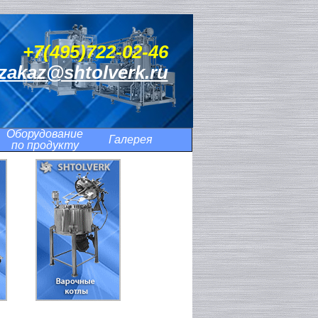
+7(495)722-02-46
zakaz@shtolverk.ru
Оборудование
Галерея
по продукту