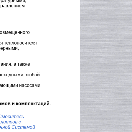
ературными,
правлением
 совмещенного
я теплоносителя
зерными,
ания, а также
роходными, любой
ывающими насосами
мов и комплектаций.
Смеситель
 литров с
нной Системой