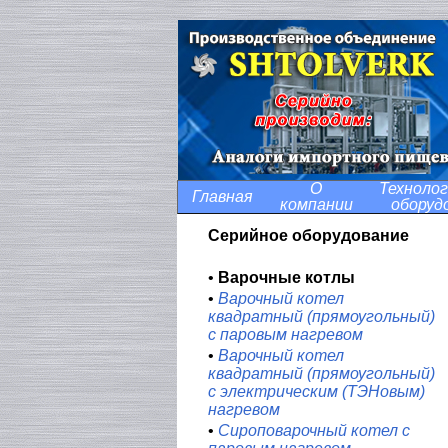
О
Технолог
Главная
компании
оборуд
Серийное оборудование
•
Варочные котлы
•
Варочный котел
квадратный (прямоугольный)
с паровым нагревом
•
Варочный котел
квадратный (прямоугольный)
с электрическим (ТЭНовым)
нагревом
•
Сироповарочный котел с