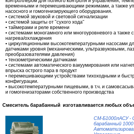
контроллером для полного контроля и управления, темп
временными и перемешивающими режимами, а также у
насосного и гомогенизирующего оборудования.
• системой звуковой и световой сигнализации
• системой защиты от "сухого хода"
• таймерами и реле времени
• системами моногамного или многоуровневого а также
нагрева/охлаждения
• циркуляционными высокотемпературными насосами дл
датчиками уровня (механическими, ультразвуковыми, ла
преобразователями давления)
• тензометрическими датчиками
• системами автоматического вакуумирования или нагнет
впрыска острого пара в продукт
• перемешивающими устройствами тихоходными и быст
конфигурации.
• высокотемпературными пищевыми, в т.ч. и самовсас
и гомогенизаторами собственного производства
Смеситель барабанный изготавливается любых объе
СМ-Б1000лАСУ - 
барабанный 1000
Автоматизирова