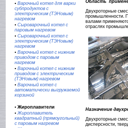
Область примене
•
Варочный котел для варки
субпродуктов с
Двухроторные смес
электрическим (ТЭНовым)
промышленности. П
нагревом
валами применяются
•
Сыроварочный котел с
отраслях промышле
паровым нагревом
•
Сыроварочный котел с
электрическим (ТЭНовым)
нагревом
•
Варочный котел с нижним
приводом с паровым
нагревом
•
Варочный котел с нижним
приводом с электрическим
(ТЭНовым) нагревом
•
Варочный котел с
автоматически выгружаемой
корзиной
•
Жироплавители
Назначение двухр
•
Жироплавитель
квадратный (прямоугольный)
Двухроторные смес
с паровым нагревом
дисперсности, тве