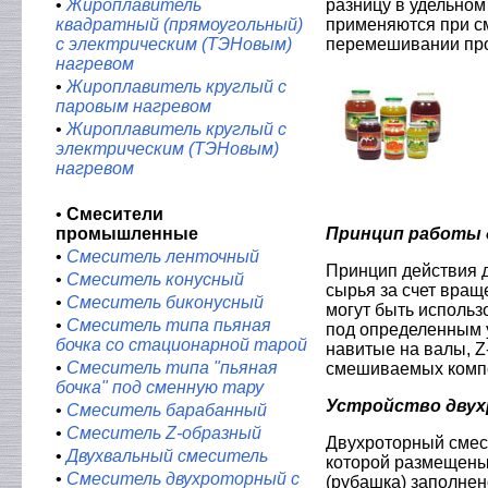
•
Жироплавитель
разницу в удельном
квадратный (прямоугольный)
применяются при с
с электрическим (ТЭНовым)
перемешивании прод
нагревом
•
Жироплавитель круглый с
паровым нагревом
•
Жироплавитель круглый с
электрическим (ТЭНовым)
нагревом
•
Смесители
промышленные
Принцип работы 
•
Смеситель ленточный
Принцип действия 
•
Смеситель конусный
сырья за счет вращ
•
Смеситель биконусный
могут быть исполь
•
Смеситель типа пьяная
под определенным 
бочка со стационарной тарой
навитые на валы, Z
•
Смеситель типа "пьяная
смешиваемых комп
бочка" под сменную тару
Устройство двух
•
Смеситель барабанный
•
Смеситель Z-образный
Двухроторный смеси
•
Двухвальный смеситель
которой размещены
•
Смеситель двухроторный с
(рубашка) заполне