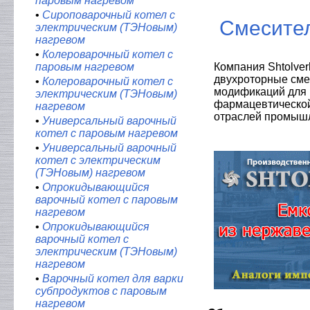
паровым нагревом
•
Сироповарочный котел с
Смесител
электрическим (ТЭНовым)
нагревом
•
Колероварочный котел с
паровым нагревом
Компания Shtolver
двухроторные сме
•
Колероварочный котел с
модификаций для 
электрическим (ТЭНовым)
фармацевтической,
нагревом
отраслей промыш
•
Универсальный варочный
котел с паровым нагревом
•
Универсальный варочный
котел с электрическим
(ТЭНовым) нагревом
•
Опрокидывающийся
варочный котел с паровым
нагревом
•
Опрокидывающийся
варочный котел с
электрическим (ТЭНовым)
нагревом
•
Варочный котел для варки
субпродуктов с паровым
нагревом