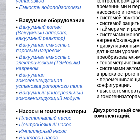
установкой
контроллером для
временными и пе
•
Емкость водоподготовки
насосного и гомо
• системой звуков
•
Вакуумное оборудование
• системой защиты
•
Вакуумный котел
• таймерами и ре
(Вакуумный аппарат,
• системами моно
вакуумный реактор)
нагрева/охлажден
•
Вакуумная емкость с
• циркуляционным
паровым нагревом
датчиками уровня
•
Вакуумная емкость с
преобразователям
электрическим (ТЭНовым)
• тензометрическ
нагревом
• системами автом
впрыска острого п
•
Вакуумная
• перемешивающи
гомогенизирующая
конфигурации.
установка роторного типа
• высокотемперат
•
Вакуумный универсальный
и гомогенизатора
гомогенизирующий модуль
Двухроторный сме
•
Насосы и гомогенизаторы
комплектаций.
•
Пластинчатый насос
•
Центробежный насос
•
Импеллерный насос
•
Винтовой насос