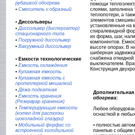
рубашкой обогрева
помощи теплоэлект
•
Смеситель v образный
слоями, заполнена
теплопотери, а так
элементов смешива
•
Диссольверы
установленные на в
•
Диссольвер (диспергатор)
спиралевидной форм
стационарного типа
их форма, шаг, на
•
Погружной диссольвер
компонентов. Емкос
•
Вакуумный диссольвер
высоте опорах. В н
шиберная задвижка)
снабжена откидной
•
Емкости технологические
выключателем. Вра
•
Емкость охлаждения
Конструкция двухр
•
Купажная емкость
•
Купажная емкость с
пропеллерной мешалкой
•
Дежа подкатная
Дополнительная 
•
Емкость хранения
обогрева
:
(Резервуар хранения)
•
Темперирующие емкости
Любое оборудован
(котел для растопки
оснасткой в любых
шоколадной глазури)
•
Мобильный форфас со
• полностью авто
встроенной холодильной
панелью с общим