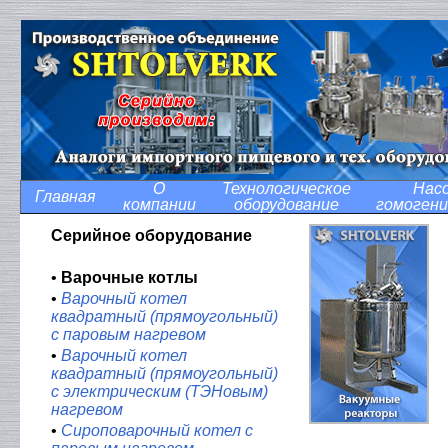
О
Технологическое
Нас
Главная
компании
оборудование
гомоген
Серийное оборудование
•
Варочные котлы
•
Варочный котел
квадратный (прямоугольный)
с паровым нагревом
•
Варочный котел
квадратный (прямоугольный)
с электрическим (ТЭНовым)
нагревом
•
Сироповарочный котел с