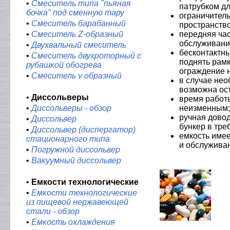
•
Смеситель типа "пьяная
патрубком дл
бочка" под сменную тару
ограничител
•
Смеситель барабанный
пространство
•
Смеситель Z-образный
передняя час
обслуживани
•
Двухвальный смеситель
бесконтактны
•
Смеситель двухроторный с
поднять рамк
рубашкой обогрева
ограждение 
•
Смеситель v образный
в случае не
возможна ос
•
Диссольверы
время работы
•
Диссольверы - обзор
неизменным;
ручная довод
•
Диссольвер
бункер в тре
•
Диссольвер (диспергатор)
емкость имее
стационарного типа
и обслужива
•
Погружной диссольвер
•
Вакуумный диссольвер
•
Емкости технологические
•
Емкости технологические
из пищевой нержавеющей
стали - обзор
•
Емкость охлаждения