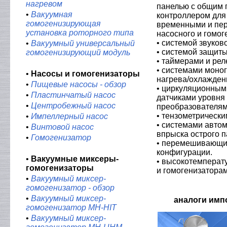
нагревом
панелью с общим
•
Вакуумная
контроллером для
гомогенизирующая
временными и пе
установка роторного типа
насосного и гомо
• системой звуков
•
Вакуумный универсальный
• системой защиты
гомогенизирующий модуль
• таймерами и ре
• системами моно
•
Насосы и гомогенизаторы
нагрева/охлажден
•
Пищевые насосы - обзор
• циркуляционным
•
Пластинчатый насос
датчиками уровня
•
Центробежный насос
преобразователям
• тензометрическ
•
Импеллерный насос
• системами автом
•
Винтовой насос
впрыска острого п
•
Гомогенизатор
• перемешивающи
конфигурации.
•
Вакуумные миксеры-
• высокотемперат
гомогенизаторы
и гомогенизатора
•
Вакуумный миксер-
гомогенизатор - обзор
•
Вакуумный миксер-
аналоги имп
гомогенизатор MH-HIT
•
Вакуумный миксер-