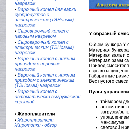
нагревом
•
Варочный котел для варки
субпродуктов с
электрическим (ТЭНовым)
нагревом
•
Сыроварочный котел с
Y образный сме
паровым нагревом
•
Сыроварочный котел с
Объем бункера Y 
электрическим (ТЭНовым)
Материал бункера 
нагревом
Материал вала и с
•
Варочный котел с нижним
Материал рамы сме
приводом с паровым
Привод смесителя 
нагревом
взрывозащищенно
•
Варочный котел с нижним
Габаритные размер
приводом с электрическим
Вес пустого смесит
(ТЭНовым) нагревом
•
Варочный котел с
Пульт управлени
автоматически выгружаемой
таймером дл
корзиной
автоматичес
загрузка/выгр
•
Жироплавители
управлением
•
Жироплавители.
максимума;
Жиротопки - обзор
световой и з