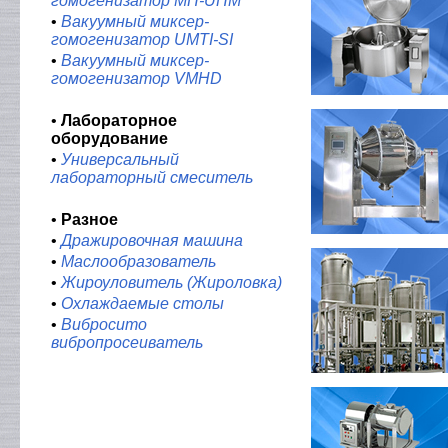
гомогенизатор MH-UHM
•
Вакуумный миксер-
гомогенизатор UMTI-SI
•
Вакуумный миксер-
гомогенизатор VMHD
•
Лабораторное
оборудование
•
Универсальный
лабораторный смеситель
•
Разное
•
Дражировочная машина
•
Маслообразователь
•
Жироуловитель (Жироловка)
•
Охлаждаемые столы
•
Вибросито
вибропросеиватель