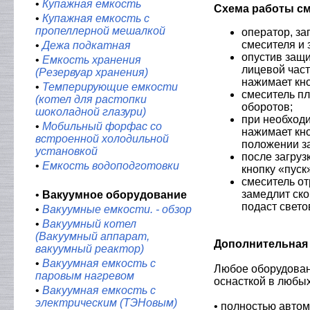
•
Купажная емкость
Схема работы см
•
Купажная емкость с
пропеллерной мешалкой
оператор, за
смесителя и 
•
Дежа подкатная
опустив защи
•
Емкость хранения
лицевой час
(Резервуар хранения)
нажимает кно
•
Темперирующие емкости
смеситель пл
(котел для растопки
оборотов;
шоколадной глазури)
при необход
•
Мобильный форфас со
нажимает кно
встроенной холодильной
положении за
установкой
после загруз
•
Емкость водоподготовки
кнопку «пуск
смеситель от
замедлит ско
•
Вакуумное оборудование
подаст свето
•
Вакуумные емкости. - обзор
•
Вакуумный котел
(Вакуумный аппарат,
Дополнительная 
вакуумный реактор)
•
Вакуумная емкость с
Любое оборудован
паровым нагревом
оснасткой в любых
•
Вакуумная емкость с
электрическим (ТЭНовым)
• полностью авто