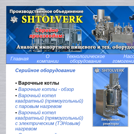
О
Технологическое
Нас
Главная
компании
оборудование
гомоген
Серийное оборудование
•
Варочные котлы
•
Варочные котлы - обзор
•
Варочный котел
квадратный (прямоугольный)
с паровым нагревом
•
Варочный котел
квадратный (прямоугольный)
с электрическим (ТЭНовым)
нагревом