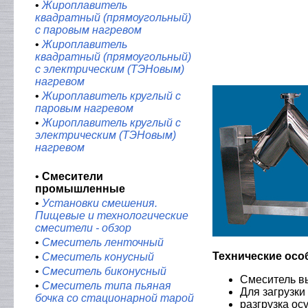
•
Жироплавитель
квадратный (прямоугольный)
с паровым нагревом
•
Жироплавитель
квадратный (прямоугольный)
с электрическим (ТЭНовым)
нагревом
•
Жироплавитель круглый с
паровым нагревом
•
Жироплавитель круглый с
электрическим (ТЭНовым)
нагревом
•
Смесители
промышленные
•
Установки смешения.
Пищевые и технологические
смесители - обзор
•
Смеситель ленточный
Технические осо
•
Смеситель конусный
•
Смеситель биконусный
Смеситель в
•
Смеситель типа пьяная
Для загрузки
бочка со стационарной тарой
разгрузка ос