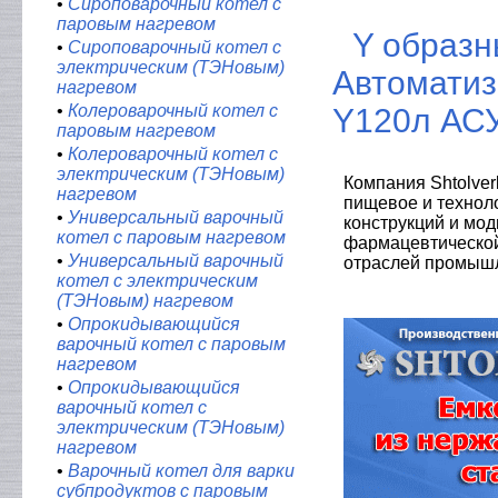
•
Сироповарочный котел с
паровым нагревом
Y образн
•
Сироповарочный котел с
электрическим (ТЭНовым)
Автоматиз
нагревом
•
Колероварочный котел с
Y120л АСУ
паровым нагревом
•
Колероварочный котел с
электрическим (ТЭНовым)
Компания Shtolver
нагревом
пищевое и технол
•
Универсальный варочный
конструкций и мо
котел с паровым нагревом
фармацевтической,
•
Универсальный варочный
отраслей промыш
котел с электрическим
(ТЭНовым) нагревом
•
Опрокидывающийся
варочный котел с паровым
нагревом
•
Опрокидывающийся
варочный котел с
электрическим (ТЭНовым)
нагревом
•
Варочный котел для варки
субпродуктов с паровым