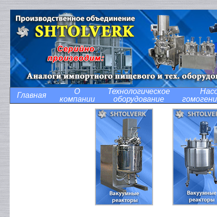
О
Технологическое
Нас
Главная
компании
оборудование
гомоген