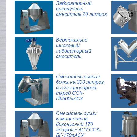
Лабораторный
биконусный
смеситель 20 литров
Вертикально
шнековый
лабораторный
смеситель
Смеситель пьяная
бочка на 300 литров
со стационарной
тарой ССК-
Пб300лАСУ
Смеситель сухих
компонентов
биконусный 170
литров с АСУ ССК-
БК-170лАСУ