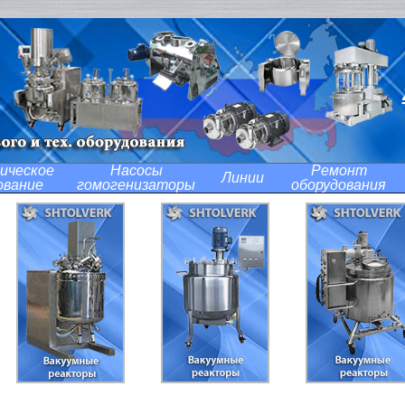
ическое
Насосы
Ремонт
Линии
ование
гомогенизаторы
оборудования