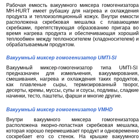
Рабочая емкость вакуумного миксера гомогенизатора
MH-HURT имеет рубашку для нагрева и охлаждения
продукта и теплоизоляционный кожух. Внутри емкости
расположена скребковая мешалка с плавающими
скребками, препятствующая образованию пригара во
время нагрева продукта и обеспечивающая хороший
теплообмен между теплоносителем (хладоносителем) и
обрабатываемым продуктом.
Вакуумный миксер гомогенизатор UMTI-SI
Вакуумный миксер-гомогенизатор типа UMTI-SI
предназначен для измельчения, вакуумирования,
смешивания, нагрева и охлаждения таких продуктов,
как плавленые сыры, термизированный творог,
десерты, кремы, муссы, супы и соусы, подливы, сладкие
начинки, тесто, паштеты, фарши и многие другие.
Вакуумный миксер гомогенизатор VMHD
Внутри вакуумного миксера гомогенизатора
расположена якорно-лопастная скребковая мешалка,
которая хорошо перемешивает продукт и одновременно
соскребает его со стенок. На крышке вакуумного