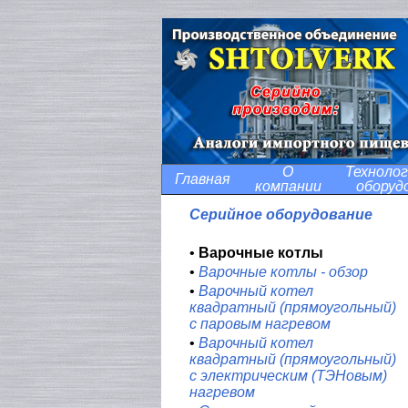
О
Технолог
Главная
компании
оборуд
Серийное оборудование
•
Варочные котлы
•
Варочные котлы - обзор
•
Варочный котел
квадратный (прямоугольный)
с паровым нагревом
•
Варочный котел
квадратный (прямоугольный)
с электрическим (ТЭНовым)
нагревом