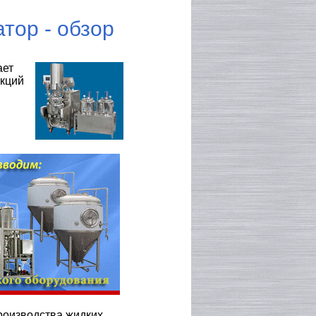
тор - обзор
ает
укций
оизводства жидких,