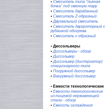
•
Смеситель типа "пьяная
бочка" под сменную тару
•
Смеситель барабанный
•
Смеситель Z-образный
•
Двухвальный смеситель
•
Смеситель двухроторный с
рубашкой обогрева
•
Смеситель v образный
•
Диссольверы
•
Диссольверы - обзор
•
Диссольвер
•
Диссольвер (диспергатор)
стационарного типа
•
Погружной диссольвер
•
Вакуумный диссольвер
•
Емкости технологические
•
Емкости технологические
из пищевой нержавеющей
стали - обзор
•
Емкость охлаждения