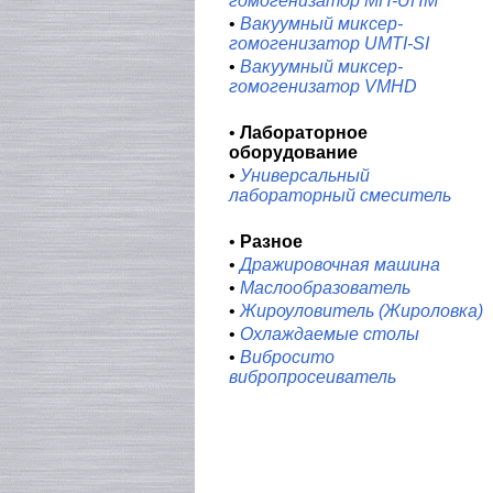
гомогенизатор MH-UHM
•
Вакуумный миксер-
гомогенизатор UMTI-SI
•
Вакуумный миксер-
гомогенизатор VMHD
•
Лабораторное
оборудование
•
Универсальный
лабораторный смеситель
•
Разное
•
Дражировочная машина
•
Маслообразователь
•
Жироуловитель (Жироловка)
•
Охлаждаемые столы
•
Вибросито
вибропросеиватель