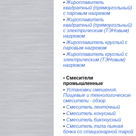
•
Жироплавитель
квадратный (прямоугольный)
с паровым нагревом
•
Жироплавитель
квадратный (прямоугольный)
с электрическим (ТЭНовым)
нагревом
•
Жироплавитель круглый с
паровым нагревом
•
Жироплавитель круглый с
электрическим (ТЭНовым)
нагревом
•
Смесители
промышленные
•
Установки смешения.
Пищевые и технологические
смесители - обзор
•
Смеситель ленточный
•
Смеситель конусный
•
Смеситель биконусный
•
Смеситель типа пьяная
бочка со стационарной тарой