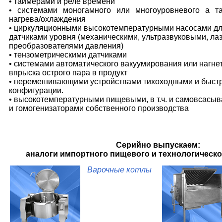
• таймерами и реле времени
• системами моногамного или многоуровневого а т
нагрева/охлаждения
• циркуляционными высокотемпературными насосами дл
датчиками уровня (механическими, ультразвуковыми, ла
преобразователями давления)
• тензометрическими датчиками
• системами автоматического вакуумирования или нагнет
впрыска острого пара в продукт
• перемешивающими устройствами тихоходными и быст
конфигурации.
• высокотемпературными пищевыми, в т.ч. и самовсас
и гомогенизаторами собственного производства
Серийно выпускаем:
аналоги импортного пищевого и технологическ
Варочные котлы