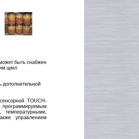
 может быть снабжен
им цикл
ь дополнительной
 сенсорной TOUCH-
 программируемым
, температурными,
кже управлением