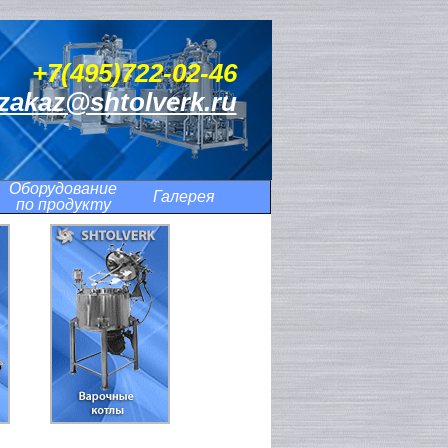
+7(495)722-02-46
zakaz@shtolverk.ru
Оборудование
Галерея
по продукту