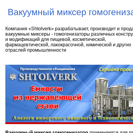
Вакуумный миксер гомогениза
Компания «Shtolverk» разрабатывает, производит и прод
вакуумные миксеры - гомогенизаторы различных констр
и модификаций для пищевой, косметической,
фармацевтической, лакокрасочной, химической и других
отраслей промышленности
Вакуумный миксер гомогенизатор
применяется для пр