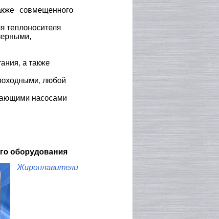
акже совмещенного
я теплоносителя
зерными,
ания, а также
роходными, любой
ывающими насосами
ого оборудования
Жироплавители